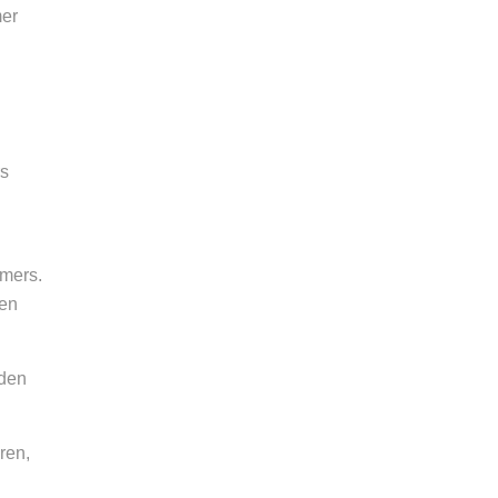
mer
rs
hmers.
ien
 den
ren,