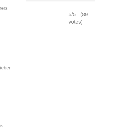
mers
5/5 - (89
votes)
rieben
is