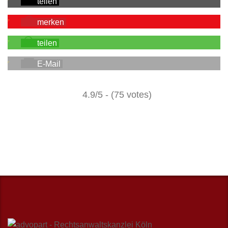
teilen
merken
teilen
E-Mail
4.9/5 - (75 votes)