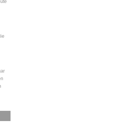
eute
die
gar
en
n