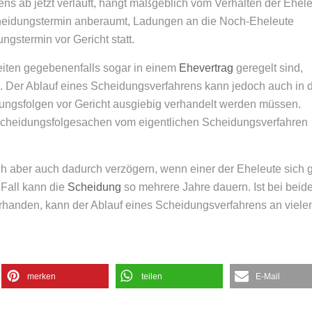
ns ab jetzt verläuft, hängt maßgeblich vom Verhalten der Ehel
Scheidungstermin anberaumt, Ladungen an die Noch-Eheleute
ngstermin vor Gericht statt.
iten gegebenenfalls sogar in einem
Ehevertrag
geregelt sind,
n. Der Ablauf eines Scheidungsverfahrens kann jedoch auch in 
ungsfolgen vor Gericht ausgiebig verhandelt werden müssen.
Scheidungsfolgesachen vom eigentlichen Scheidungsverfahren
h aber auch dadurch verzögern, wenn einer der Eheleute sich 
 Fall kann die
Scheidung
so mehrere Jahre dauern. Ist bei beid
orhanden, kann der Ablauf eines Scheidungsverfahrens an viele
merken
teilen
E-Mail