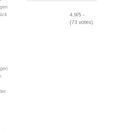
lgen
4.9/5 -
tück
(73 votes)
igen
n
der